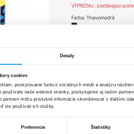
VÝPREDAJ : zostávajúci poče
Farba: Tmavomodrá
Tmavomodrá
Množstvo

VLOŽIŤ 
Detaily
bory cookies
Zdieľať
eklám, poskytovanie funkcií sociálnych médií a analýzu návšte
o používate naše webové stránky, poskytujeme aj našim partner
to partneri môžu príslušné informácie skombinovať s ďalšími údaj
Popis
Detaily pro
ď ste používali ich služby.
Kvalitná fľaša na pitie s
Preferencie
Štatistiky
Vyrobená z plastu bez š