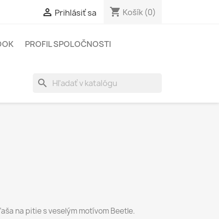
shopping_cart

Košík
(0)
Prihlásiť sa
DOK
PROFIL SPOLOČNOSTI
search
aša na pitie s veselým motívom Beetle.