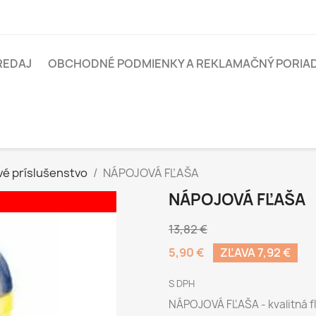
REDAJ
OBCHODNÉ PODMIENKY A REKLAMAČNÝ PORIA
vé príslušenstvo
NÁPOJOVÁ FĽAŠA
NÁPOJOVÁ FĽAŠA
13,82 €
5,90 €
ZĽAVA 7,92 €
S DPH
NÁPOJOVÁ FĽAŠA - kvalitná fľ