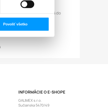
.
achu po umelej hmote a je vhodná do
Povoliť všetko
°C.
á
INFORMÁCIE O E-SHOPE
GALIMEX s.r.o.
Sučianska 5470/49