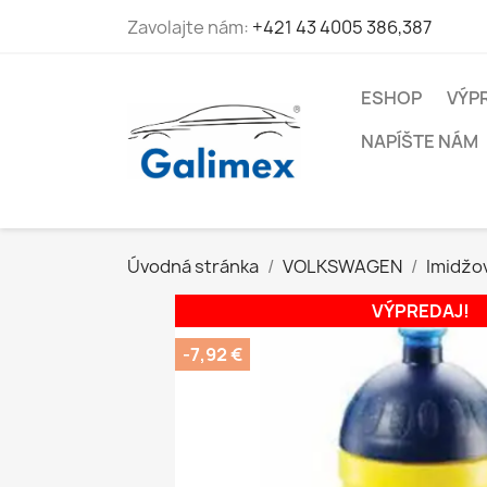
Zavolajte nám:
+421 43 4005 386,387
ESHOP
VÝP
NAPÍŠTE NÁM
Úvodná stránka
VOLKSWAGEN
Imidžo
VÝPREDAJ!
-7,92 €