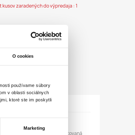
t kusov zaradených do výpredaja : 1
DO KOŠÍKA
O cookies
vnosti používame súbory
om v oblasti sociálnych
mi, ktoré ste im poskytli
duktu
 veselým motívom Beetle.
Marketing
kodlivín a bez zmäkčovadla (testovaná