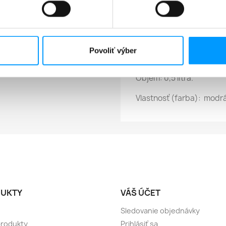
LGA) a bisfenolu A (BPA)
Flaša je bez chuti a záp
umývačky riadu.
Povoliť výber
Hodí sa pre nápoje do 80
Objem: 0,5 litra.
Vlastnosť (farba): modr
UKTY
VÁŠ ÚČET
Sledovanie objednávky
produkty
Prihlásiť sa