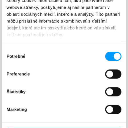
súbory cookie. Informácie o tom, ako používate naše
S DPH
webové stránky, poskytujeme aj našim partnerom v
Pánska mikina s kapucňou
oblasti sociálnych médií, inzercie a analýzy. Títo partneri
môžu príslušné informácie skombinovať s ďalšími
VÝPREDAJ : zostávajúci počet kusov zaradených do
údajmi, ktoré ste im poskytli alebo ktoré od vás získali,
výpredaja : 1
keď ste používali ich služby.
Veľkosť: XL
Výber
Potrebné
súhlasu
Farba: Tmavomodrá
Tmavomodrá
Preferencie
Množstvo
Štatistiky

VLOŽIŤ DO KOŠÍKA
Marketing
Zdieľať