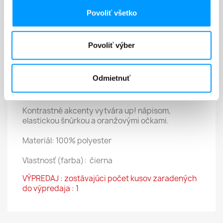
Povoliť všetko
Popis
Detaily produktu
Povoliť výber
Pánska mikina s kapucňou je vyrobená z
príjemného, lesklého materiálu
Odmietnuť
Polyesterový materiál.
Kontrastné akcenty vytvára up! nápisom,
elastickou šnúrkou a oranžovými očkami.
Materiál: 100% polyester
Vlastnosť (farba): čierna
VÝPREDAJ : zostávajúci počet kusov zaradených
do výpredaja : 1