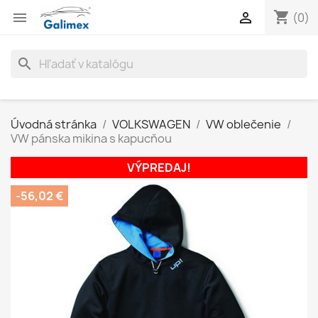
shopping_cart


(0)
search
Úvodná stránka
VOLKSWAGEN
VW oblečenie
VW pánska mikina s kapucňou
VÝPREDAJ!
-56,02 €