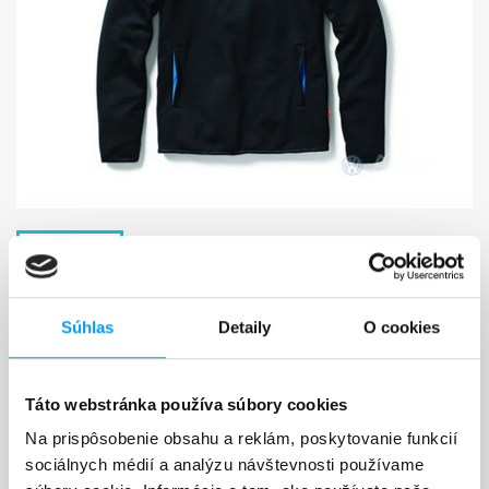
Súhlas
Detaily
O cookies
VW PÁNSKA MIKINA S KAPUCŇOU
Táto webstránka používa súbory cookies
91,02 €
Na prispôsobenie obsahu a reklám, poskytovanie funkcií
35,00 €
ZĽAVA 56,02 €
sociálnych médií a analýzu návštevnosti používame