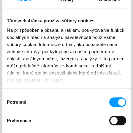
Táto webstránka používa súbory cookies
VW LAKOVÉ SPREJE
Na prispôsobenie obsahu a reklám, poskytovanie funkcií
sociálnych médií a analýzu návštevnosti používame
VW lakové spreje
súbory cookie. Informácie o tom, ako používate naše
webové stránky, poskytujeme aj našim partnerom v

FILTROVAŤ
Názov: A - Z
oblasti sociálnych médií, inzercie a analýzy. Títo partneri
môžu príslušné informácie skombinovať s ďalšími
Zobrazuje sa 1-1 z 1 položiek
údajmi, ktoré ste im poskytli alebo ktoré od vás získali,
keď ste používali ich služby.
Výber
Potrebné
súhlasu
Preferencie