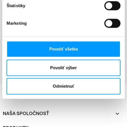
Štatistiky
Marketing
Súprava Lakových Sprejov VW
52,00 €
Povoliť všetko
Zobrazuje sa 1-1 z 1 položiek
Povoliť výber
Naspäť hore

Odmietnuť
NAŠA SPOLOČNOSŤ
