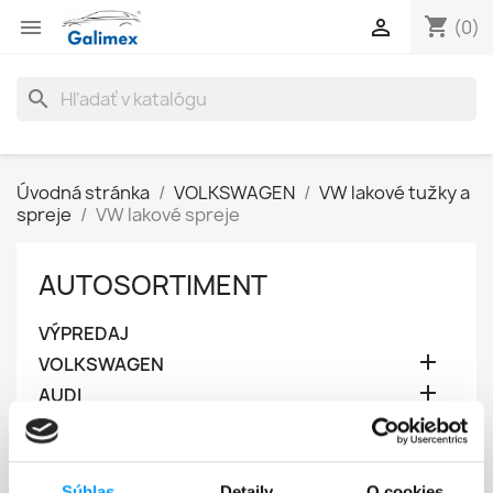
shopping_cart


(0)
search
Úvodná stránka
VOLKSWAGEN
VW lakové tužky a
spreje
VW lakové spreje
AUTOSORTIMENT
VÝPREDAJ

VOLKSWAGEN

AUDI

ŠKODA

PORSCHE

MG
Súhlas
Detaily
O cookies