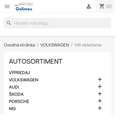
shopping_cart


(0)
search
Úvodná stránka
VOLKSWAGEN
VW oblečenie
AUTOSORTIMENT
VÝPREDAJ

VOLKSWAGEN

AUDI

ŠKODA

PORSCHE

MG