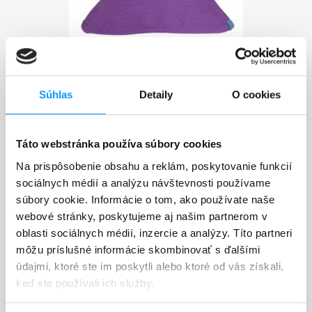
Detský Klobúčik
Súhlas
Detaily
O cookies
15,90 €
30,65 €
Táto webstránka používa súbory cookies
VÝPREDAJ!
Na prispôsobenie obsahu a reklám, poskytovanie funkcií
-93,75 €
sociálnych médií a analýzu návštevnosti používame
súbory cookie. Informácie o tom, ako používate naše
webové stránky, poskytujeme aj našim partnerom v
oblasti sociálnych médií, inzercie a analýzy. Títo partneri
môžu príslušné informácie skombinovať s ďalšími
údajmi, ktoré ste im poskytli alebo ktoré od vás získali,
keď ste používali ich služby.