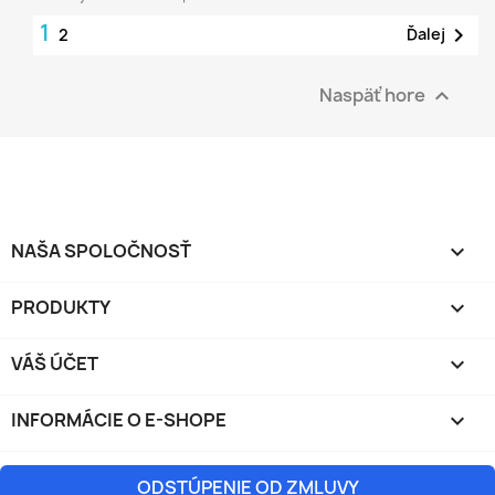
1

Ďalej
2
Naspäť hore

NAŠA SPOLOČNOSŤ

PRODUKTY

VÁŠ ÚČET

INFORMÁCIE O E-SHOPE
keyboard_arrow_down
ODSTÚPENIE OD ZMLUVY