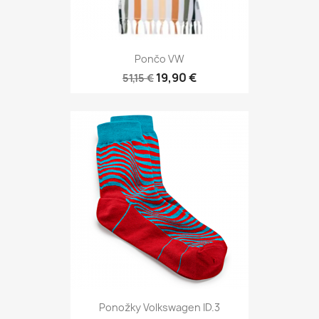
Pončo VW
19,90 €
51,15 €
Ponožky Volkswagen ID.3