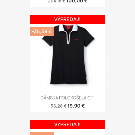
100,00 €
204,16 €
VÝPREDAJ!
-36,38 €
DÁMSKA POLOKOŠELA GTI
19,90 €
56,28 €
VÝPREDAJ!